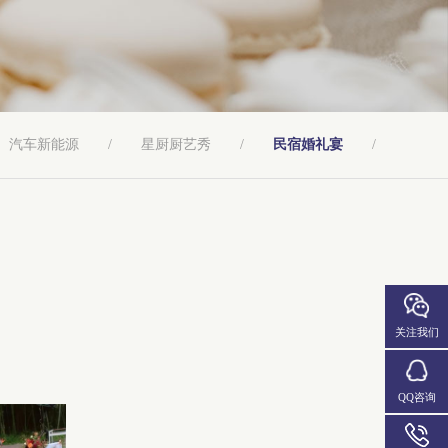
汽车新能源
/
星厨厨艺秀
/
民宿婚礼宴
/
关注我们
QQ咨询